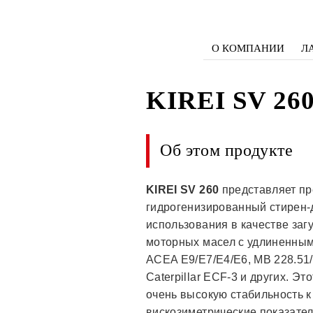
О КОМПАНИИ
Л
KIREI SV 26
Об этом продукте
KIREI SV 260
представляет пр
гидрогенизированный стирен-
использования в качестве за
моторных масел с удлиненным
ACEA E9/E7/Е4/Е6, MB 228.51/
Caterpillar ECF-3 и других. Э
очень высокую стабильность к
вискозиметрические показател