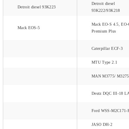
Detroit diesel
Detroit diesel 93K223
93K222/93K218
Mack EO-S 4.5, EO
Mack EOS-5
Premium Plus
Caterpillar ECF-3
MTU Type 2.1
MAN M3775/ M3275
Deutz DQC III-18 L
Ford WSS-M2C171-
JASO DH-2